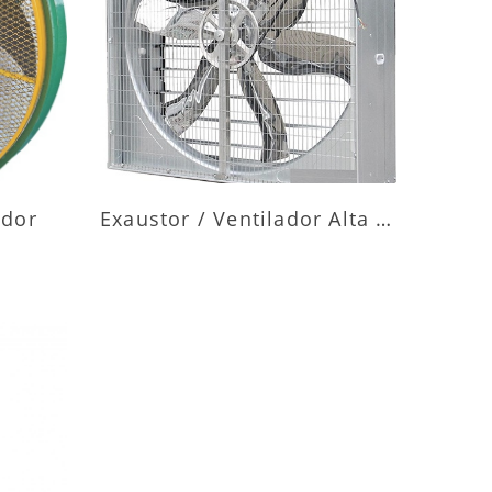
ES
MAIS INFORMAÇÕES
ador
Exaustor / Ventilador Alta Vazão
ES