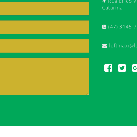
Rua Érico Ve
Catarina
(47) 3145-
luftmaxi@l