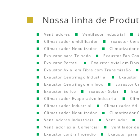
Nossa linha de Produ
Ventiladores
Ventilador industrial
Climatizador umidificador
Exaustor Cen
Climatizador Nebulizador
Climatizador
Exaustor para Telhado
Exaustor Fan Coo
Exaustor Portatil
Exaustor Axial em Fibr
Exaustor Axial em Fibra com Transmissão
Exaustor Centrifugo Industrial
Exaustor 
Exaustor Centrifugo em Inox
Exaustor C
Exaustor Eolico
Exaustor Solar
Exa
Climatizador Evaporativo Industrial
Clim
Climatizador Industrial
Climatizador Adi
Climatizador Nebulizador
Climatizador 
Ventiladores Industriais
Ventilador
Ventilador axial Comercial
Ventilador d
Exaustor contra Incêndio
Exaustor para 