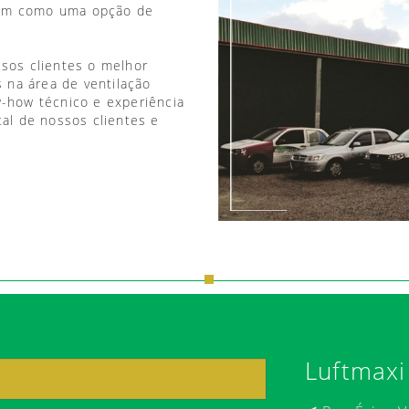
vem como uma opção de
ssos clientes o melhor
 na área de ventilação
w-how técnico e experiência
tal de nossos clientes e
Luftmaxi