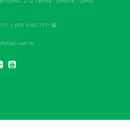
ríssimo , 210, Fátima - Joinville - Santa
7171 | (47) 3145-7171
uftmaxi.com.br