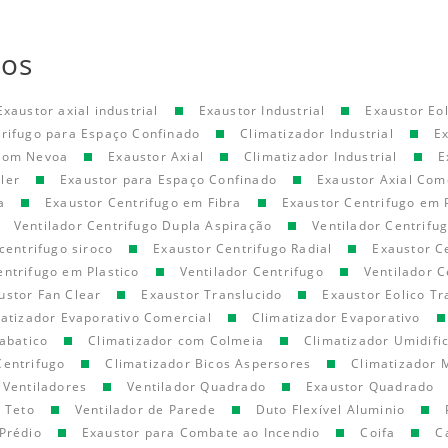
tos
Exaustor axial industrial
Exaustor Industrial
Exaustor Eol
trifugo para Espaço Confinado
Climatizador Industrial
E
 com Nevoa
Exaustor Axial
Climatizador Industrial
E
ler
Exaustor para Espaço Confinado
Exaustor Axial Com
a
Exaustor Centrifugo em Fibra
Exaustor Centrifugo em 
Ventilador Centrifugo Dupla Aspiração
Ventilador Centrifu
centrifugo siroco
Exaustor Centrifugo Radial
Exaustor C
entrifugo em Plastico
Ventilador Centrifugo
Ventilador C
ustor Fan Clear
Exaustor Translucido
Exaustor Eolico Tr
atizador Evaporativo Comercial
Climatizador Evaporativo
abatico
Climatizador com Colmeia
Climatizador Umidifi
Centrifugo
Climatizador Bicos Aspersores
Climatizador 
Ventiladores
Ventilador Quadrado
Exaustor Quadrado
e Teto
Ventilador de Parede
Duto Flexível Aluminio
Prédio
Exaustor para Combate ao Incendio
Coifa
C