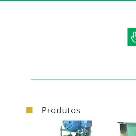
https:/
Produtos