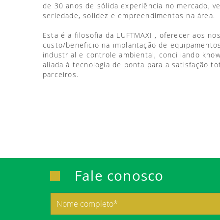
de 30 anos de sólida experiência no mercado, 
seriedade, solidez e empreendimentos na área.
Esta é a filosofia da LUFTMAXI , oferecer aos no
custo/beneficio na implantação de equipamentos
industrial e controle ambiental, conciliando kno
aliada à tecnologia de ponta para a satisfação to
parceiros.
Fale conosco