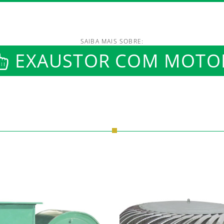
SAIBA MAIS SOBRE:
/www.luftmaxi.com.br/in
EXAUSTOR COM MOTO