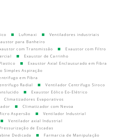
ico
Luftmaxi
Ventiladores industriais
xaustor para Banheiro
xaustor com Transmissão
Exaustor com Filtro
ercial
Exaustor de Carrinho
Plastico
Exaustor Axial Enclausurado em Fibra
go Simples Aspiração
entrifugo em Fibra
entrifugo Radial
Ventilador Centrifugo Siroco
anslucido
Exaustor Eólico Eo-Elétrico
Climatizadores Evaporativos
cador
Climatizador com Nevoa
Micro Aspersão
Ventilador Industrial
Ventilador axial Industrial
Pressurização de Escadas
abine Dedicada
Farmarcia de Manipulação