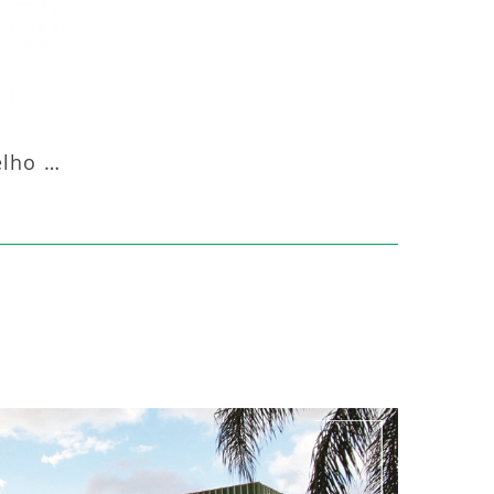
Aquecedor Infravermelho Pedestal Luft-20000