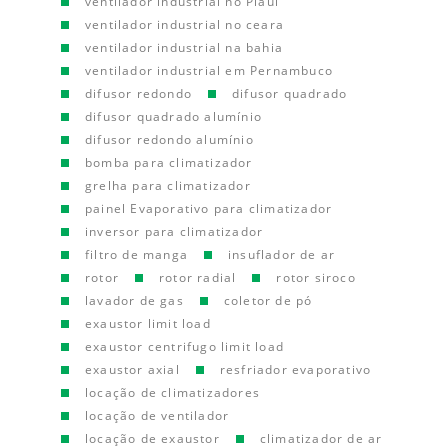
ventilador industrial no Piauí
ventilador industrial no ceara
ventilador industrial na bahia
ventilador industrial em Pernambuco
difusor redondo
difusor quadrado
difusor quadrado alumínio
difusor redondo alumínio
bomba para climatizador
grelha para climatizador
painel Evaporativo para climatizador
inversor para climatizador
filtro de manga
insuflador de ar
rotor
rotor radial
rotor siroco
lavador de gas
coletor de pó
exaustor limit load
exaustor centrifugo limit load
exaustor axial
resfriador evaporativo
locação de climatizadores
locação de ventilador
locação de exaustor
climatizador de ar