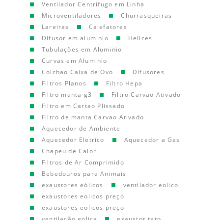
Ventilador Centrifugo em Linha
Microventiladores
Churrasqueiras
Lareiras
Calefatores
Difusor em aluminio
Helices
Tubulações em Aluminio
Curvas em Aluminio
Colchao Caixa de Ovo
Difusores
Filtros Planos
Filtro Hepa
Filtro manta g3
Filtro Carvao Ativado
Filtro em Cartao Plissado
Filtro de manta Carvao Ativado
Aquecedor de Ambiente
Aquecedor Eletrico
Aquecedor a Gas
Chapeu de Calor
Filtros de Ar Comprimido
Bebedouros para Animais
exaustores eólicos
ventilador eolico
exaustores eolicos preço
exaustores eolicos preço
ventilação eolica
exaustor teto