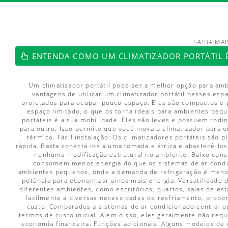
SAIBA MAI
https://www.luftmaxi.com.br/index.h
ENTENDA COMO UM CLIMATIZADOR PORTÁTIL 
Um climatizador portátil pode ser a melhor opção para am
vantagens de utilizar um climatizador portátil nesses es
projetados para ocupar pouco espaço. Eles são compactos e
espaço limitado, o que os torna ideais para ambientes pequ
portáteis é a sua mobilidade. Eles são leves e possuem rodi
para outro. Isso permite que você mova o climatizador para 
térmico. Fácil instalação: Os climatizadores portáteis são p
rápida. Basta conectá-los a uma tomada elétrica e abastecê-lo
nenhuma modificação estrutural no ambiente. Baixo cons
consomem menos energia do que os sistemas de ar condic
ambientes pequenos, onde a demanda de refrigeração é meno
potência para economizar ainda mais energia. Versatilidade 
diferentes ambientes, como escritórios, quartos, salas de es
facilmente a diversas necessidades de resfriamento, prop
custo: Comparados a sistemas de ar condicionado central ou
termos de custo inicial. Além disso, eles geralmente não req
economia financeira. Funções adicionais: Alguns modelos de 