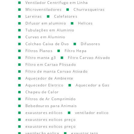
Ventilador Centrifugo em Linha
Microventiladores
Churrasqueiras
Lareiras
Calefatores
Difusor em aluminio
Helices
Tubulações em Aluminio
Curvas em Aluminio
Colchao Caixa de Ovo
Difusores
Filtros Planos
Filtro Hepa
Filtro manta g3
Filtro Carvao Ativado
Filtro em Cartao Plissado
Filtro de manta Carvao Ativado
Aquecedor de Ambiente
Aquecedor Eletrico
Aquecedor a Gas
Chapeu de Calor
Filtros de Ar Comprimido
Bebedouros para Animais
exaustores eólicos
ventilador eolico
exaustores eolicos preço
exaustores eolicos preço
ventilação eolica
exaustor teto