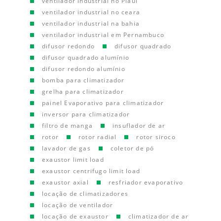
ventilador industrial no Piauí
ventilador industrial no ceara
ventilador industrial na bahia
ventilador industrial em Pernambuco
difusor redondo
difusor quadrado
difusor quadrado alumínio
difusor redondo alumínio
bomba para climatizador
grelha para climatizador
painel Evaporativo para climatizador
inversor para climatizador
filtro de manga
insuflador de ar
rotor
rotor radial
rotor siroco
lavador de gas
coletor de pó
exaustor limit load
exaustor centrifugo limit load
exaustor axial
resfriador evaporativo
locação de climatizadores
locação de ventilador
locação de exaustor
climatizador de ar