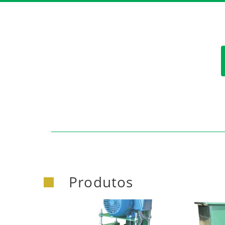
https:/
Produtos