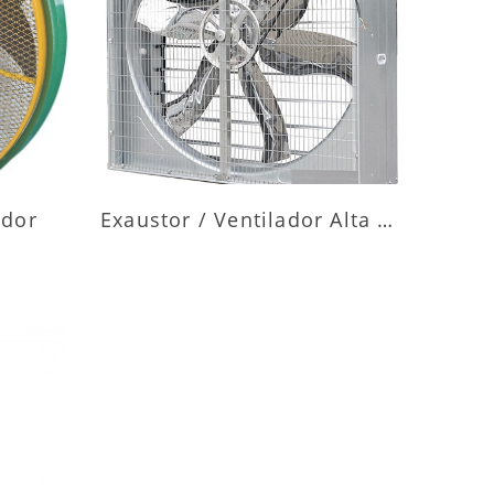
ES
MAIS INFORMAÇÕES
ador
Exaustor / Ventilador Alta Vazão
ES