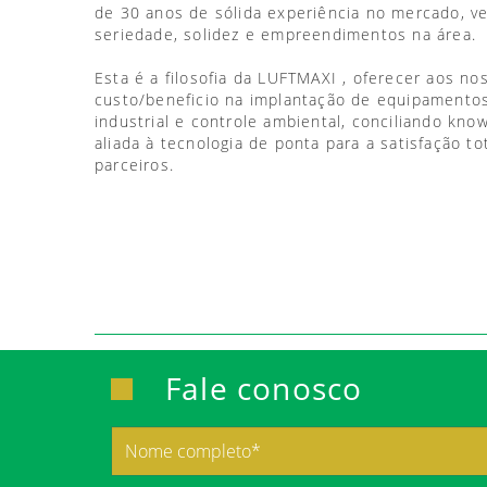
de 30 anos de sólida experiência no mercado, 
seriedade, solidez e empreendimentos na área.
Esta é a filosofia da LUFTMAXI , oferecer aos no
custo/beneficio na implantação de equipamentos
industrial e controle ambiental, conciliando kno
aliada à tecnologia de ponta para a satisfação to
parceiros.
Fale conosco