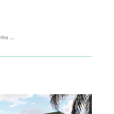
Aquecedor Infravermelho Pedestal Luft-20000