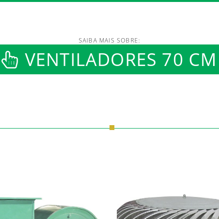
SAIBA MAIS SOBRE:
/www.luftmaxi.com.br/in
VENTILADORES 70 CM