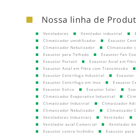
Nossa linha de Produ
Ventiladores
Ventilador industrial
Climatizador umidificador
Exaustor Cen
Climatizador Nebulizador
Climatizador
Exaustor para Telhado
Exaustor Fan Coo
Exaustor Portatil
Exaustor Axial em Fibr
Exaustor Axial em Fibra com Transmissão
Exaustor Centrifugo Industrial
Exaustor 
Exaustor Centrifugo em Inox
Exaustor C
Exaustor Eolico
Exaustor Solar
Exa
Climatizador Evaporativo Industrial
Clim
Climatizador Industrial
Climatizador Adi
Climatizador Nebulizador
Climatizador 
Ventiladores Industriais
Ventilador
Ventilador axial Comercial
Ventilador d
Exaustor contra Incêndio
Exaustor para 