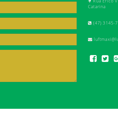
Rua Érico Ve
Catarina
(47) 3145-
luftmaxi@l