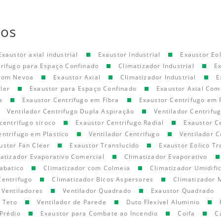
tos
Exaustor axial industrial
Exaustor Industrial
Exaustor Eol
trifugo para Espaço Confinado
Climatizador Industrial
E
 com Nevoa
Exaustor Axial
Climatizador Industrial
E
ler
Exaustor para Espaço Confinado
Exaustor Axial Com
a
Exaustor Centrifugo em Fibra
Exaustor Centrifugo em 
Ventilador Centrifugo Dupla Aspiração
Ventilador Centrifu
centrifugo siroco
Exaustor Centrifugo Radial
Exaustor C
entrifugo em Plastico
Ventilador Centrifugo
Ventilador C
ustor Fan Clear
Exaustor Translucido
Exaustor Eolico Tr
atizador Evaporativo Comercial
Climatizador Evaporativo
abatico
Climatizador com Colmeia
Climatizador Umidifi
Centrifugo
Climatizador Bicos Aspersores
Climatizador 
Ventiladores
Ventilador Quadrado
Exaustor Quadrado
e Teto
Ventilador de Parede
Duto Flexível Aluminio
Prédio
Exaustor para Combate ao Incendio
Coifa
C