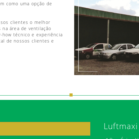
vem como uma opção de
ssos clientes o melhor
 na área de ventilação
w-how técnico e experiência
tal de nossos clientes e
Luftmaxi