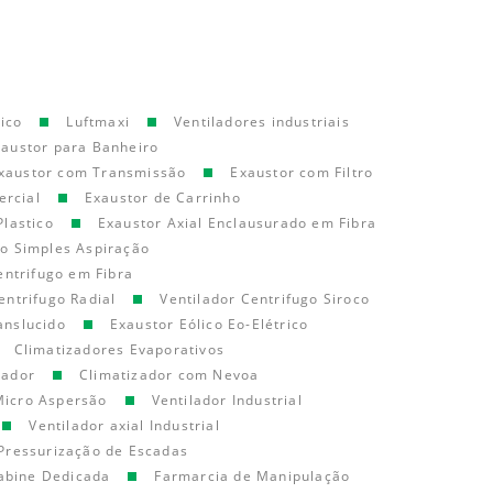
ico
Luftmaxi
Ventiladores industriais
xaustor para Banheiro
xaustor com Transmissão
Exaustor com Filtro
ercial
Exaustor de Carrinho
Plastico
Exaustor Axial Enclausurado em Fibra
go Simples Aspiração
entrifugo em Fibra
entrifugo Radial
Ventilador Centrifugo Siroco
anslucido
Exaustor Eólico Eo-Elétrico
Climatizadores Evaporativos
cador
Climatizador com Nevoa
Micro Aspersão
Ventilador Industrial
Ventilador axial Industrial
Pressurização de Escadas
abine Dedicada
Farmarcia de Manipulação