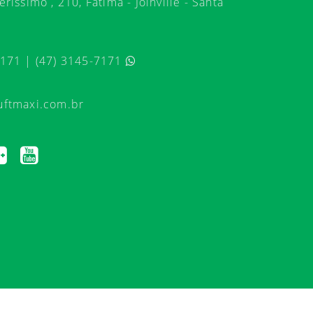
ríssimo , 210, Fátima - Joinville - Santa
7171 | (47) 3145-7171
uftmaxi.com.br