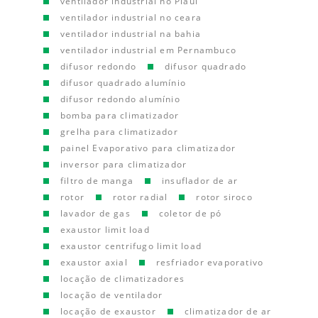
ventilador industrial no Piauí
ventilador industrial no ceara
ventilador industrial na bahia
ventilador industrial em Pernambuco
difusor redondo
difusor quadrado
difusor quadrado alumínio
difusor redondo alumínio
bomba para climatizador
grelha para climatizador
painel Evaporativo para climatizador
inversor para climatizador
filtro de manga
insuflador de ar
rotor
rotor radial
rotor siroco
lavador de gas
coletor de pó
exaustor limit load
exaustor centrifugo limit load
exaustor axial
resfriador evaporativo
locação de climatizadores
locação de ventilador
locação de exaustor
climatizador de ar