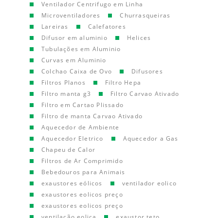
Ventilador Centrifugo em Linha
Microventiladores
Churrasqueiras
Lareiras
Calefatores
Difusor em aluminio
Helices
Tubulações em Aluminio
Curvas em Aluminio
Colchao Caixa de Ovo
Difusores
Filtros Planos
Filtro Hepa
Filtro manta g3
Filtro Carvao Ativado
Filtro em Cartao Plissado
Filtro de manta Carvao Ativado
Aquecedor de Ambiente
Aquecedor Eletrico
Aquecedor a Gas
Chapeu de Calor
Filtros de Ar Comprimido
Bebedouros para Animais
exaustores eólicos
ventilador eolico
exaustores eolicos preço
exaustores eolicos preço
ventilação eolica
exaustor teto