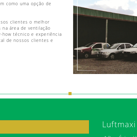
vem como uma opção de
ssos clientes o melhor
 na área de ventilação
w-how técnico e experiência
tal de nossos clientes e
Luftmaxi