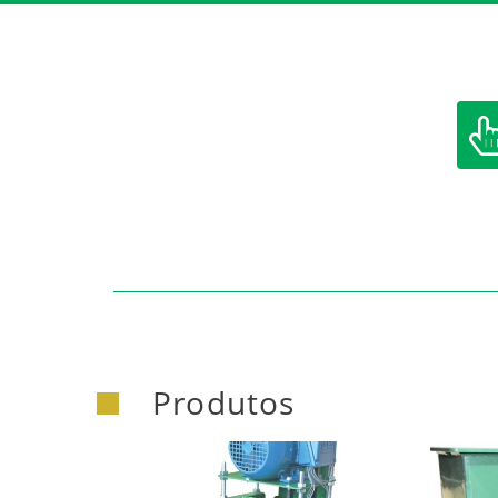
https:/
Produtos