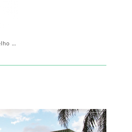
Aquecedor Infravermelho Pedestal Luft-20000