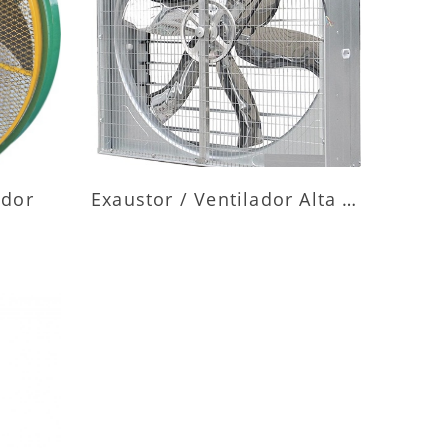
ES
MAIS INFORMAÇÕES
ador
Exaustor / Ventilador Alta Vazão
ES