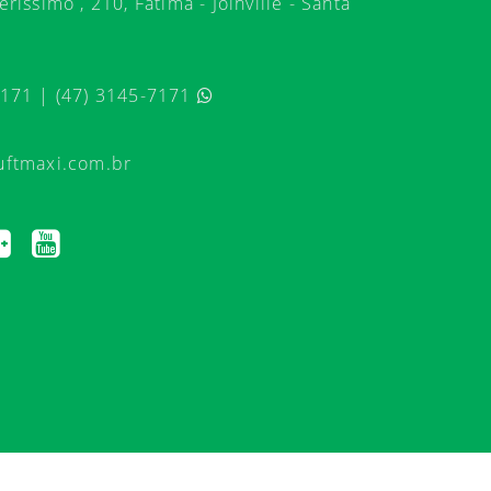
ríssimo , 210, Fátima - Joinville - Santa
7171 | (47) 3145-7171
uftmaxi.com.br