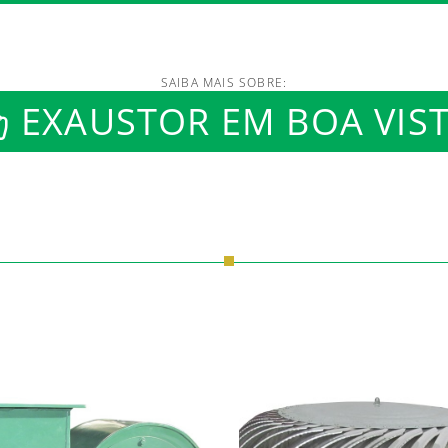
SAIBA MAIS SOBRE:
/www.luftmaxi.com.br/in
EXAUSTOR EM BOA VIS