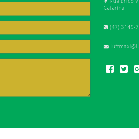
Rua Érico Ve
Catarina
(47) 3145-
luftmaxi@l