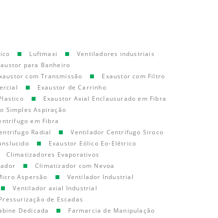
ico
Luftmaxi
Ventiladores industriais
xaustor para Banheiro
xaustor com Transmissão
Exaustor com Filtro
ercial
Exaustor de Carrinho
Plastico
Exaustor Axial Enclausurado em Fibra
go Simples Aspiração
entrifugo em Fibra
entrifugo Radial
Ventilador Centrifugo Siroco
anslucido
Exaustor Eólico Eo-Elétrico
Climatizadores Evaporativos
cador
Climatizador com Nevoa
Micro Aspersão
Ventilador Industrial
Ventilador axial Industrial
Pressurização de Escadas
abine Dedicada
Farmarcia de Manipulação