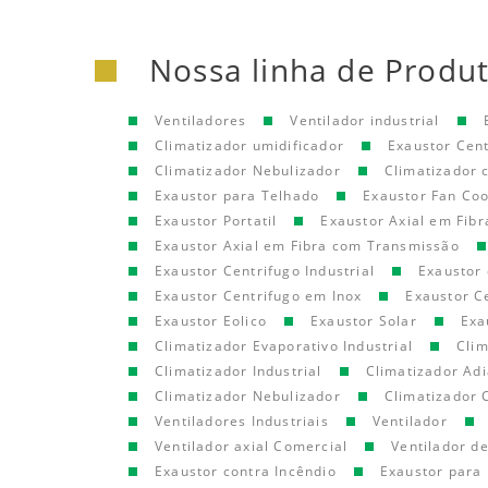
Nossa linha de Produ
Ventiladores
Ventilador industrial
Climatizador umidificador
Exaustor Cen
Climatizador Nebulizador
Climatizador
Exaustor para Telhado
Exaustor Fan Coo
Exaustor Portatil
Exaustor Axial em Fibr
Exaustor Axial em Fibra com Transmissão
Exaustor Centrifugo Industrial
Exaustor 
Exaustor Centrifugo em Inox
Exaustor C
Exaustor Eolico
Exaustor Solar
Exa
Climatizador Evaporativo Industrial
Clim
Climatizador Industrial
Climatizador Adi
Climatizador Nebulizador
Climatizador 
Ventiladores Industriais
Ventilador
Ventilador axial Comercial
Ventilador d
Exaustor contra Incêndio
Exaustor para 