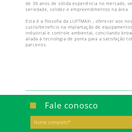
de 30 anos de sólida experiência no mercado, 
seriedade, solidez e empreendimentos na área.
Esta é a filosofia da LUFTMAXI , oferecer aos no
custo/beneficio na implantação de equipamentos
industrial e controle ambiental, conciliando kno
aliada à tecnologia de ponta para a satisfação to
parceiros.
Fale conosco