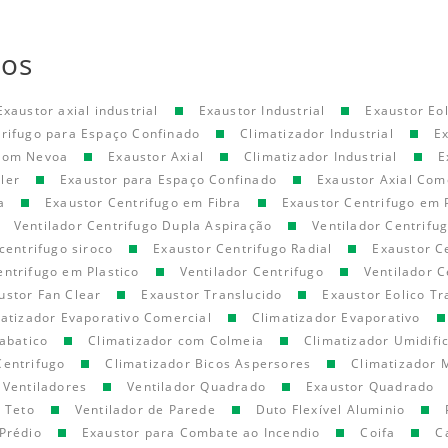
tos
Exaustor axial industrial
Exaustor Industrial
Exaustor Eol
trifugo para Espaço Confinado
Climatizador Industrial
E
 com Nevoa
Exaustor Axial
Climatizador Industrial
E
ler
Exaustor para Espaço Confinado
Exaustor Axial Com
a
Exaustor Centrifugo em Fibra
Exaustor Centrifugo em 
Ventilador Centrifugo Dupla Aspiração
Ventilador Centrifu
centrifugo siroco
Exaustor Centrifugo Radial
Exaustor C
entrifugo em Plastico
Ventilador Centrifugo
Ventilador C
ustor Fan Clear
Exaustor Translucido
Exaustor Eolico Tr
atizador Evaporativo Comercial
Climatizador Evaporativo
abatico
Climatizador com Colmeia
Climatizador Umidifi
Centrifugo
Climatizador Bicos Aspersores
Climatizador 
Ventiladores
Ventilador Quadrado
Exaustor Quadrado
e Teto
Ventilador de Parede
Duto Flexível Aluminio
Prédio
Exaustor para Combate ao Incendio
Coifa
C