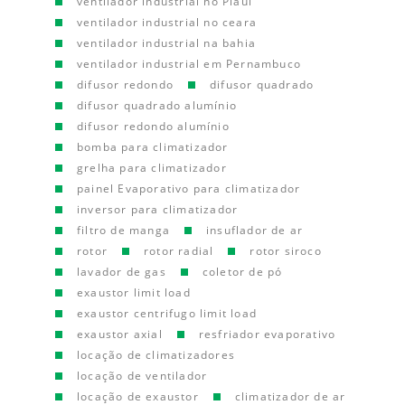
ventilador industrial no Piauí
ventilador industrial no ceara
ventilador industrial na bahia
ventilador industrial em Pernambuco
difusor redondo
difusor quadrado
difusor quadrado alumínio
difusor redondo alumínio
bomba para climatizador
grelha para climatizador
painel Evaporativo para climatizador
inversor para climatizador
filtro de manga
insuflador de ar
rotor
rotor radial
rotor siroco
lavador de gas
coletor de pó
exaustor limit load
exaustor centrifugo limit load
exaustor axial
resfriador evaporativo
locação de climatizadores
locação de ventilador
locação de exaustor
climatizador de ar