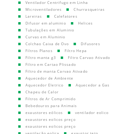
Ventilador Centrifugo em Linha
Microventiladores
Churrasqueiras
Lareiras
Calefatores
Difusor em aluminio
Helices
Tubulações em Aluminio
Curvas em Aluminio
Colchao Caixa de Ovo
Difusores
Filtros Planos
Filtro Hepa
Filtro manta g3
Filtro Carvao Ativado
Filtro em Cartao Plissado
Filtro de manta Carvao Ativado
Aquecedor de Ambiente
Aquecedor Eletrico
Aquecedor a Gas
Chapeu de Calor
Filtros de Ar Comprimido
Bebedouros para Animais
exaustores eólicos
ventilador eolico
exaustores eolicos preço
exaustores eolicos preço
ventilação eolica
exaustor teto