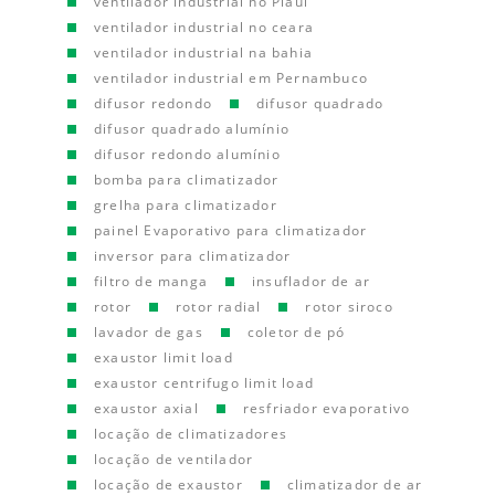
ventilador industrial no Piauí
ventilador industrial no ceara
ventilador industrial na bahia
ventilador industrial em Pernambuco
difusor redondo
difusor quadrado
difusor quadrado alumínio
difusor redondo alumínio
bomba para climatizador
grelha para climatizador
painel Evaporativo para climatizador
inversor para climatizador
filtro de manga
insuflador de ar
rotor
rotor radial
rotor siroco
lavador de gas
coletor de pó
exaustor limit load
exaustor centrifugo limit load
exaustor axial
resfriador evaporativo
locação de climatizadores
locação de ventilador
locação de exaustor
climatizador de ar