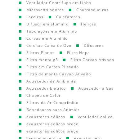
Ventilador Centrifugo em Linha
Microventiladores
Churrasqueiras
Lareiras
Calefatores
Difusor em aluminio
Helices
Tubulações em Aluminio
Curvas em Aluminio
Colchao Caixa de Ovo
Difusores
Filtros Planos
Filtro Hepa
Filtro manta g3
Filtro Carvao Ativado
Filtro em Cartao Plissado
Filtro de manta Carvao Ativado
Aquecedor de Ambiente
Aquecedor Eletrico
Aquecedor a Gas
Chapeu de Calor
Filtros de Ar Comprimido
Bebedouros para Animais
exaustores eólicos
ventilador eolico
exaustores eolicos preço
exaustores eolicos preço
ventilação eolica
exaustor teto