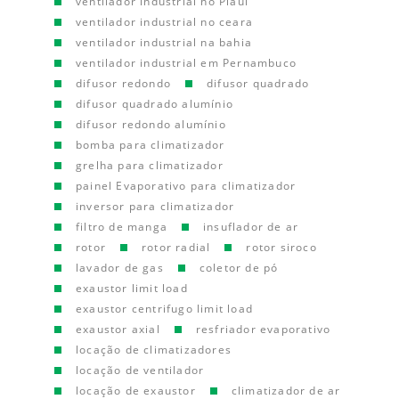
ventilador industrial no Piauí
ventilador industrial no ceara
ventilador industrial na bahia
ventilador industrial em Pernambuco
difusor redondo
difusor quadrado
difusor quadrado alumínio
difusor redondo alumínio
bomba para climatizador
grelha para climatizador
painel Evaporativo para climatizador
inversor para climatizador
filtro de manga
insuflador de ar
rotor
rotor radial
rotor siroco
lavador de gas
coletor de pó
exaustor limit load
exaustor centrifugo limit load
exaustor axial
resfriador evaporativo
locação de climatizadores
locação de ventilador
locação de exaustor
climatizador de ar