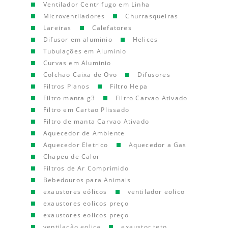
Ventilador Centrifugo em Linha
Microventiladores
Churrasqueiras
Lareiras
Calefatores
Difusor em aluminio
Helices
Tubulações em Aluminio
Curvas em Aluminio
Colchao Caixa de Ovo
Difusores
Filtros Planos
Filtro Hepa
Filtro manta g3
Filtro Carvao Ativado
Filtro em Cartao Plissado
Filtro de manta Carvao Ativado
Aquecedor de Ambiente
Aquecedor Eletrico
Aquecedor a Gas
Chapeu de Calor
Filtros de Ar Comprimido
Bebedouros para Animais
exaustores eólicos
ventilador eolico
exaustores eolicos preço
exaustores eolicos preço
ventilação eolica
exaustor teto