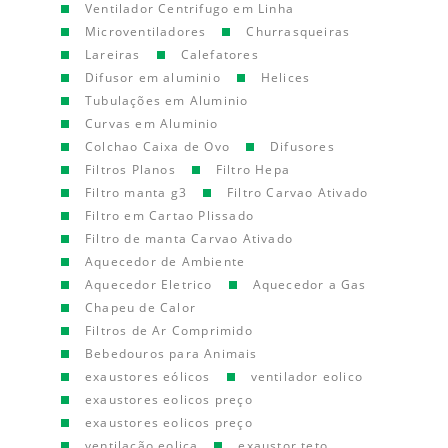
Ventilador Centrifugo em Linha
Microventiladores
Churrasqueiras
Lareiras
Calefatores
Difusor em aluminio
Helices
Tubulações em Aluminio
Curvas em Aluminio
Colchao Caixa de Ovo
Difusores
Filtros Planos
Filtro Hepa
Filtro manta g3
Filtro Carvao Ativado
Filtro em Cartao Plissado
Filtro de manta Carvao Ativado
Aquecedor de Ambiente
Aquecedor Eletrico
Aquecedor a Gas
Chapeu de Calor
Filtros de Ar Comprimido
Bebedouros para Animais
exaustores eólicos
ventilador eolico
exaustores eolicos preço
exaustores eolicos preço
ventilação eolica
exaustor teto