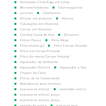
Ventilador Centrifugo em Linha
Microventiladores
Churrasqueiras
Lareiras
Calefatores
Difusor em aluminio
Helices
Tubulações em Aluminio
Curvas em Aluminio
Colchao Caixa de Ovo
Difusores
Filtros Planos
Filtro Hepa
Filtro manta g3
Filtro Carvao Ativado
Filtro em Cartao Plissado
Filtro de manta Carvao Ativado
Aquecedor de Ambiente
Aquecedor Eletrico
Aquecedor a Gas
Chapeu de Calor
Filtros de Ar Comprimido
Bebedouros para Animais
exaustores eólicos
ventilador eolico
exaustores eolicos preço
exaustores eolicos preço
ventilação eolica
exaustor teto