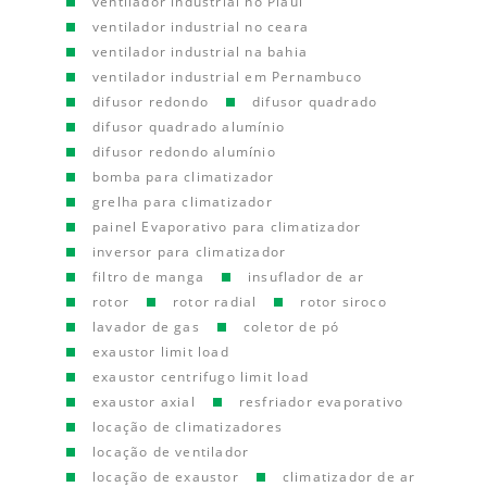
ventilador industrial no Piauí
ventilador industrial no ceara
ventilador industrial na bahia
ventilador industrial em Pernambuco
difusor redondo
difusor quadrado
difusor quadrado alumínio
difusor redondo alumínio
bomba para climatizador
grelha para climatizador
painel Evaporativo para climatizador
inversor para climatizador
filtro de manga
insuflador de ar
rotor
rotor radial
rotor siroco
lavador de gas
coletor de pó
exaustor limit load
exaustor centrifugo limit load
exaustor axial
resfriador evaporativo
locação de climatizadores
locação de ventilador
locação de exaustor
climatizador de ar