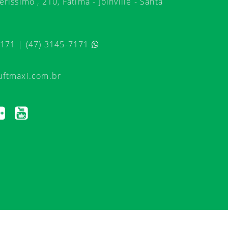
ríssimo , 210, Fátima - Joinville - Santa
7171 | (47) 3145-7171
uftmaxi.com.br