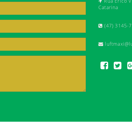
Rua Érico Ve
Catarina
(47) 3145-
luftmaxi@l