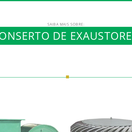
SAIBA MAIS SOBRE:
/www.luftmaxi.com.br/in
ONSERTO DE EXAUSTORE