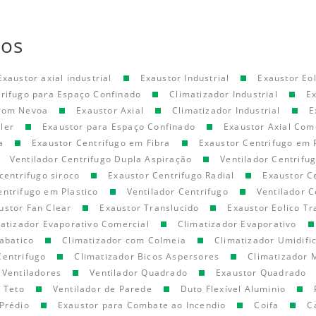
tos
Exaustor axial industrial
Exaustor Industrial
Exaustor Eol
trifugo para Espaço Confinado
Climatizador Industrial
E
 com Nevoa
Exaustor Axial
Climatizador Industrial
E
ler
Exaustor para Espaço Confinado
Exaustor Axial Com
a
Exaustor Centrifugo em Fibra
Exaustor Centrifugo em 
Ventilador Centrifugo Dupla Aspiração
Ventilador Centrifu
centrifugo siroco
Exaustor Centrifugo Radial
Exaustor C
entrifugo em Plastico
Ventilador Centrifugo
Ventilador C
ustor Fan Clear
Exaustor Translucido
Exaustor Eolico Tr
atizador Evaporativo Comercial
Climatizador Evaporativo
abatico
Climatizador com Colmeia
Climatizador Umidifi
Centrifugo
Climatizador Bicos Aspersores
Climatizador 
Ventiladores
Ventilador Quadrado
Exaustor Quadrado
e Teto
Ventilador de Parede
Duto Flexível Aluminio
Prédio
Exaustor para Combate ao Incendio
Coifa
C