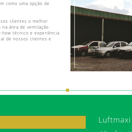
vem como uma opção de
ssos clientes o melhor
 na área de ventilação
w-how técnico e experiência
tal de nossos clientes e
Luftmaxi