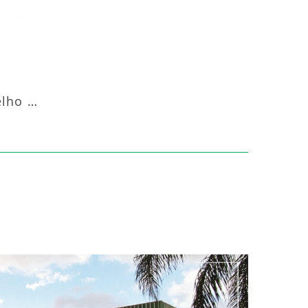
Aquecedor Infravermelho Pedestal Luft-20000