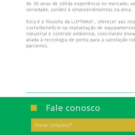
de 30 anos de sólida experiência no mercado, 
seriedade, solidez e empreendimentos na área.
Esta é a filosofia da LUFTMAXI , oferecer aos no
custo/beneficio na implantação de equipamentos
industrial e controle ambiental, conciliando kno
aliada à tecnologia de ponta para a satisfação to
parceiros.
Fale conosco