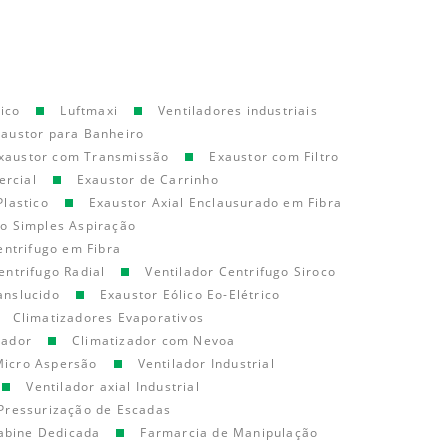
ico
Luftmaxi
Ventiladores industriais
xaustor para Banheiro
xaustor com Transmissão
Exaustor com Filtro
ercial
Exaustor de Carrinho
Plastico
Exaustor Axial Enclausurado em Fibra
go Simples Aspiração
entrifugo em Fibra
entrifugo Radial
Ventilador Centrifugo Siroco
anslucido
Exaustor Eólico Eo-Elétrico
Climatizadores Evaporativos
cador
Climatizador com Nevoa
Micro Aspersão
Ventilador Industrial
Ventilador axial Industrial
Pressurização de Escadas
abine Dedicada
Farmarcia de Manipulação