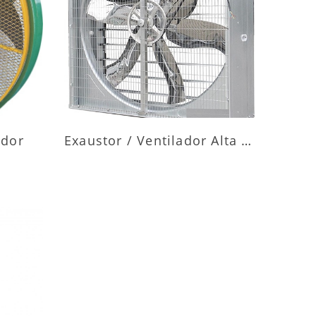
ES
MAIS INFORMAÇÕES
ador
Exaustor / Ventilador Alta Vazão
ES