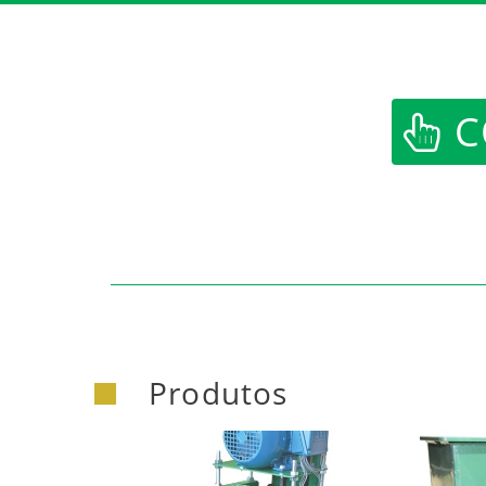
https:/
C
Produtos