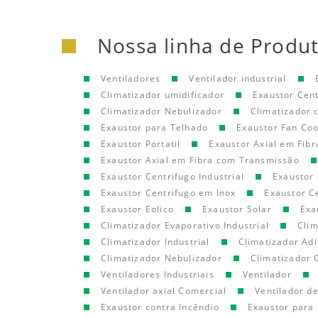
Nossa linha de Produ
Ventiladores
Ventilador industrial
Climatizador umidificador
Exaustor Cen
Climatizador Nebulizador
Climatizador
Exaustor para Telhado
Exaustor Fan Coo
Exaustor Portatil
Exaustor Axial em Fibr
Exaustor Axial em Fibra com Transmissão
Exaustor Centrifugo Industrial
Exaustor 
Exaustor Centrifugo em Inox
Exaustor C
Exaustor Eolico
Exaustor Solar
Exa
Climatizador Evaporativo Industrial
Clim
Climatizador Industrial
Climatizador Adi
Climatizador Nebulizador
Climatizador 
Ventiladores Industriais
Ventilador
Ventilador axial Comercial
Ventilador d
Exaustor contra Incêndio
Exaustor para 