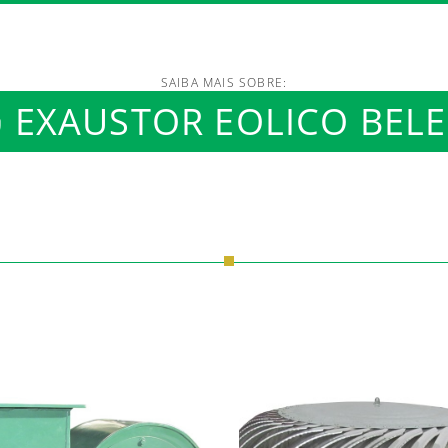
SAIBA MAIS SOBRE:
/www.luftmaxi.com.br/in
EXAUSTOR EOLICO BEL