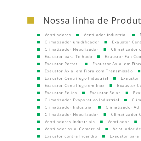
Nossa linha de Produ
Ventiladores
Ventilador industrial
Climatizador umidificador
Exaustor Cen
Climatizador Nebulizador
Climatizador
Exaustor para Telhado
Exaustor Fan Coo
Exaustor Portatil
Exaustor Axial em Fibr
Exaustor Axial em Fibra com Transmissão
Exaustor Centrifugo Industrial
Exaustor 
Exaustor Centrifugo em Inox
Exaustor C
Exaustor Eolico
Exaustor Solar
Exa
Climatizador Evaporativo Industrial
Clim
Climatizador Industrial
Climatizador Adi
Climatizador Nebulizador
Climatizador 
Ventiladores Industriais
Ventilador
Ventilador axial Comercial
Ventilador d
Exaustor contra Incêndio
Exaustor para 