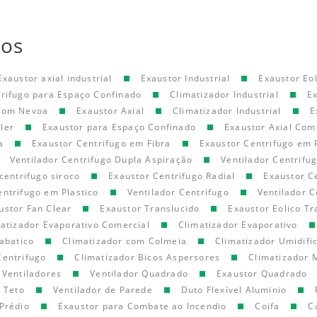
tos
Exaustor axial industrial
Exaustor Industrial
Exaustor Eol
trifugo para Espaço Confinado
Climatizador Industrial
E
 com Nevoa
Exaustor Axial
Climatizador Industrial
E
ler
Exaustor para Espaço Confinado
Exaustor Axial Com
a
Exaustor Centrifugo em Fibra
Exaustor Centrifugo em 
Ventilador Centrifugo Dupla Aspiração
Ventilador Centrifu
centrifugo siroco
Exaustor Centrifugo Radial
Exaustor C
entrifugo em Plastico
Ventilador Centrifugo
Ventilador C
ustor Fan Clear
Exaustor Translucido
Exaustor Eolico Tr
atizador Evaporativo Comercial
Climatizador Evaporativo
abatico
Climatizador com Colmeia
Climatizador Umidifi
Centrifugo
Climatizador Bicos Aspersores
Climatizador 
Ventiladores
Ventilador Quadrado
Exaustor Quadrado
e Teto
Ventilador de Parede
Duto Flexível Aluminio
Prédio
Exaustor para Combate ao Incendio
Coifa
C