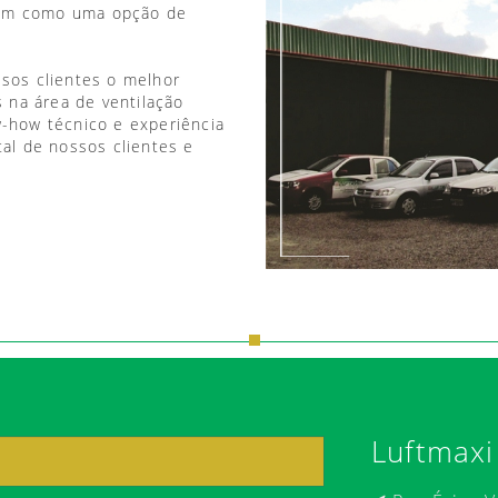
vem como uma opção de
ssos clientes o melhor
 na área de ventilação
w-how técnico e experiência
tal de nossos clientes e
Luftmaxi