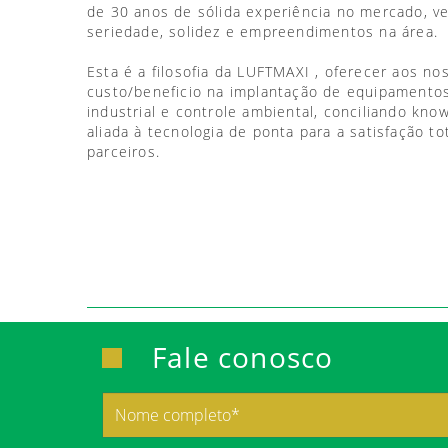
de 30 anos de sólida experiência no mercado, 
seriedade, solidez e empreendimentos na área.
Esta é a filosofia da LUFTMAXI , oferecer aos no
custo/beneficio na implantação de equipamentos
industrial e controle ambiental, conciliando kno
aliada à tecnologia de ponta para a satisfação to
parceiros.
Fale conosco