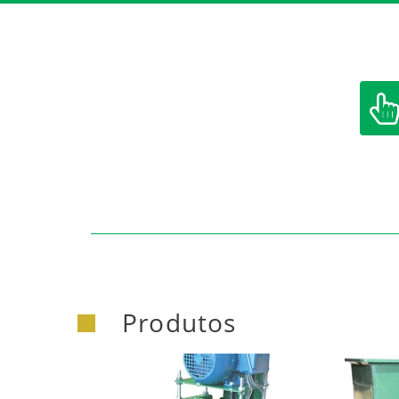
https:/
Produtos