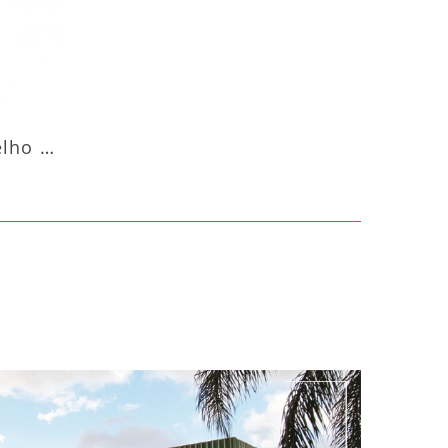
Aquecedor Infravermelho Pedestal Luft-20000