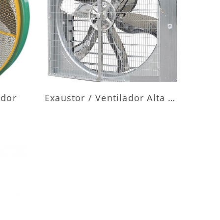
ES
MAIS INFORMAÇÕES
ador
Exaustor / Ventilador Alta Vazão
ES