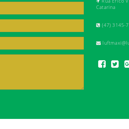
Rua Érico Ve
Catarina
(47) 3145-
luftmaxi@l