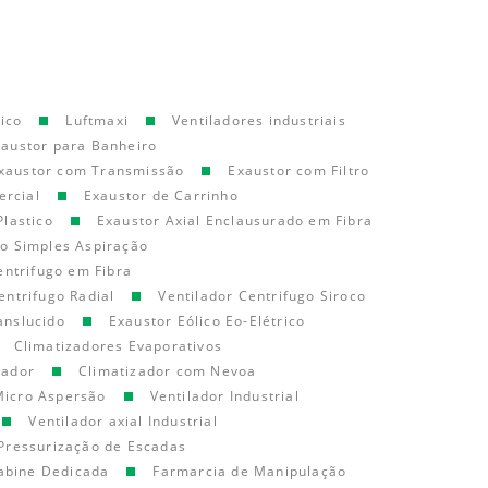
ico
Luftmaxi
Ventiladores industriais
xaustor para Banheiro
xaustor com Transmissão
Exaustor com Filtro
ercial
Exaustor de Carrinho
Plastico
Exaustor Axial Enclausurado em Fibra
go Simples Aspiração
entrifugo em Fibra
entrifugo Radial
Ventilador Centrifugo Siroco
anslucido
Exaustor Eólico Eo-Elétrico
Climatizadores Evaporativos
cador
Climatizador com Nevoa
Micro Aspersão
Ventilador Industrial
Ventilador axial Industrial
Pressurização de Escadas
abine Dedicada
Farmarcia de Manipulação