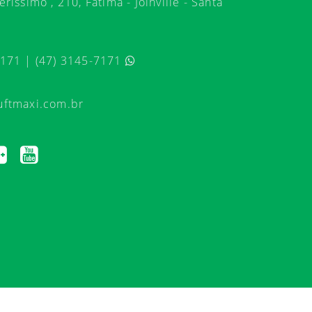
ríssimo , 210, Fátima - Joinville - Santa
7171 | (47) 3145-7171
uftmaxi.com.br