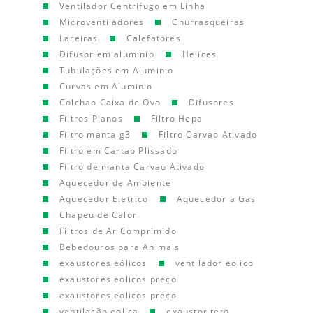
Ventilador Centrifugo em Linha
Microventiladores
Churrasqueiras
Lareiras
Calefatores
Difusor em aluminio
Helices
Tubulações em Aluminio
Curvas em Aluminio
Colchao Caixa de Ovo
Difusores
Filtros Planos
Filtro Hepa
Filtro manta g3
Filtro Carvao Ativado
Filtro em Cartao Plissado
Filtro de manta Carvao Ativado
Aquecedor de Ambiente
Aquecedor Eletrico
Aquecedor a Gas
Chapeu de Calor
Filtros de Ar Comprimido
Bebedouros para Animais
exaustores eólicos
ventilador eolico
exaustores eolicos preço
exaustores eolicos preço
ventilação eolica
exaustor teto