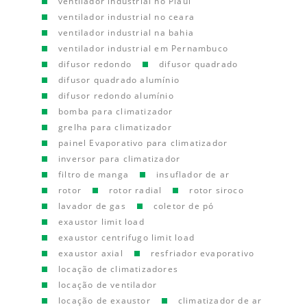
ventilador industrial no Piauí
ventilador industrial no ceara
ventilador industrial na bahia
ventilador industrial em Pernambuco
difusor redondo
difusor quadrado
difusor quadrado alumínio
difusor redondo alumínio
bomba para climatizador
grelha para climatizador
painel Evaporativo para climatizador
inversor para climatizador
filtro de manga
insuflador de ar
rotor
rotor radial
rotor siroco
lavador de gas
coletor de pó
exaustor limit load
exaustor centrifugo limit load
exaustor axial
resfriador evaporativo
locação de climatizadores
locação de ventilador
locação de exaustor
climatizador de ar