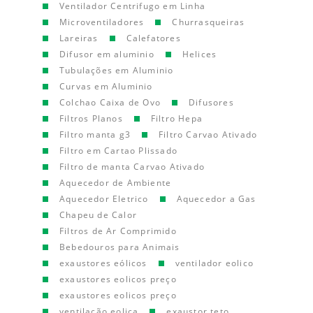
Ventilador Centrifugo em Linha
Microventiladores
Churrasqueiras
Lareiras
Calefatores
Difusor em aluminio
Helices
Tubulações em Aluminio
Curvas em Aluminio
Colchao Caixa de Ovo
Difusores
Filtros Planos
Filtro Hepa
Filtro manta g3
Filtro Carvao Ativado
Filtro em Cartao Plissado
Filtro de manta Carvao Ativado
Aquecedor de Ambiente
Aquecedor Eletrico
Aquecedor a Gas
Chapeu de Calor
Filtros de Ar Comprimido
Bebedouros para Animais
exaustores eólicos
ventilador eolico
exaustores eolicos preço
exaustores eolicos preço
ventilação eolica
exaustor teto