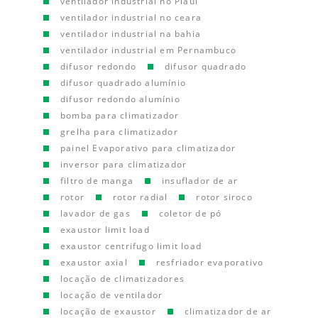
ventilador industrial no Piauí
ventilador industrial no ceara
ventilador industrial na bahia
ventilador industrial em Pernambuco
difusor redondo
difusor quadrado
difusor quadrado alumínio
difusor redondo alumínio
bomba para climatizador
grelha para climatizador
painel Evaporativo para climatizador
inversor para climatizador
filtro de manga
insuflador de ar
rotor
rotor radial
rotor siroco
lavador de gas
coletor de pó
exaustor limit load
exaustor centrifugo limit load
exaustor axial
resfriador evaporativo
locação de climatizadores
locação de ventilador
locação de exaustor
climatizador de ar