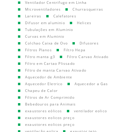
Ventilador Centrifugo em Linha
Microventiladores
Churrasqueiras
Lareiras
Calefatores
Difusor em aluminio
Helices
Tubulações em Aluminio
Curvas em Aluminio
Colchao Caixa de Ovo
Difusores
Filtros Planos
Filtro Hepa
Filtro manta g3
Filtro Carvao Ativado
Filtro em Cartao Plissado
Filtro de manta Carvao Ativado
Aquecedor de Ambiente
Aquecedor Eletrico
Aquecedor a Gas
Chapeu de Calor
Filtros de Ar Comprimido
Bebedouros para Animais
exaustores eólicos
ventilador eolico
exaustores eolicos preço
exaustores eolicos preço
ventilação eolica
exaustor teto