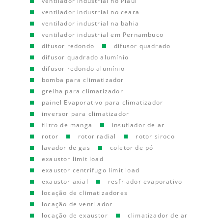
ventilador industrial no Piauí
ventilador industrial no ceara
ventilador industrial na bahia
ventilador industrial em Pernambuco
difusor redondo
difusor quadrado
difusor quadrado alumínio
difusor redondo alumínio
bomba para climatizador
grelha para climatizador
painel Evaporativo para climatizador
inversor para climatizador
filtro de manga
insuflador de ar
rotor
rotor radial
rotor siroco
lavador de gas
coletor de pó
exaustor limit load
exaustor centrifugo limit load
exaustor axial
resfriador evaporativo
locação de climatizadores
locação de ventilador
locação de exaustor
climatizador de ar