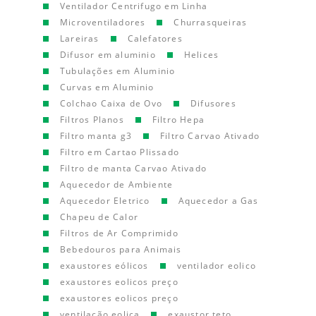
Ventilador Centrifugo em Linha
Microventiladores
Churrasqueiras
Lareiras
Calefatores
Difusor em aluminio
Helices
Tubulações em Aluminio
Curvas em Aluminio
Colchao Caixa de Ovo
Difusores
Filtros Planos
Filtro Hepa
Filtro manta g3
Filtro Carvao Ativado
Filtro em Cartao Plissado
Filtro de manta Carvao Ativado
Aquecedor de Ambiente
Aquecedor Eletrico
Aquecedor a Gas
Chapeu de Calor
Filtros de Ar Comprimido
Bebedouros para Animais
exaustores eólicos
ventilador eolico
exaustores eolicos preço
exaustores eolicos preço
ventilação eolica
exaustor teto