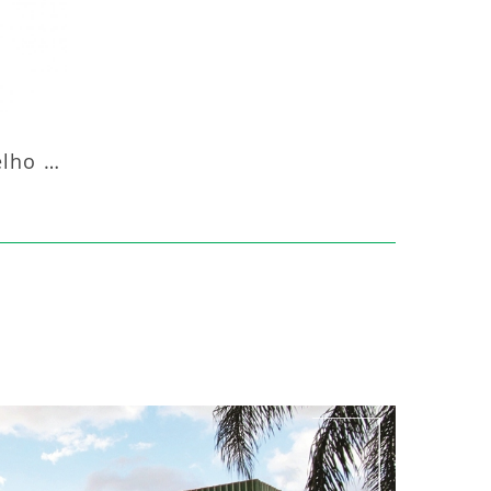
Aquecedor Infravermelho Pedestal Luft-20000