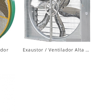
ES
MAIS INFORMAÇÕES
ador
Exaustor / Ventilador Alta Vazão
ES