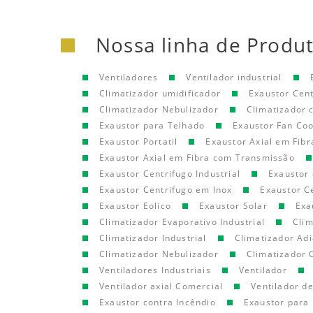
Nossa linha de Produ
Ventiladores
Ventilador industrial
Climatizador umidificador
Exaustor Cen
Climatizador Nebulizador
Climatizador
Exaustor para Telhado
Exaustor Fan Coo
Exaustor Portatil
Exaustor Axial em Fibr
Exaustor Axial em Fibra com Transmissão
Exaustor Centrifugo Industrial
Exaustor 
Exaustor Centrifugo em Inox
Exaustor C
Exaustor Eolico
Exaustor Solar
Exa
Climatizador Evaporativo Industrial
Clim
Climatizador Industrial
Climatizador Adi
Climatizador Nebulizador
Climatizador 
Ventiladores Industriais
Ventilador
Ventilador axial Comercial
Ventilador d
Exaustor contra Incêndio
Exaustor para 