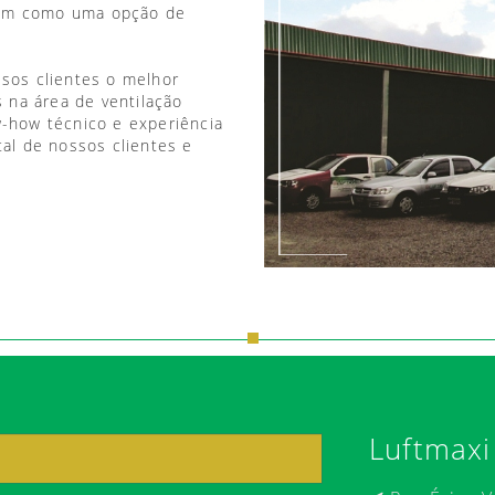
vem como uma opção de
ssos clientes o melhor
 na área de ventilação
w-how técnico e experiência
tal de nossos clientes e
Luftmaxi