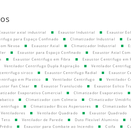
tos
Exaustor axial industrial
Exaustor Industrial
Exaustor Eol
trifugo para Espaço Confinado
Climatizador Industrial
E
 com Nevoa
Exaustor Axial
Climatizador Industrial
E
ler
Exaustor para Espaço Confinado
Exaustor Axial Com
a
Exaustor Centrifugo em Fibra
Exaustor Centrifugo em 
Ventilador Centrifugo Dupla Aspiração
Ventilador Centrifu
centrifugo siroco
Exaustor Centrifugo Radial
Exaustor C
entrifugo em Plastico
Ventilador Centrifugo
Ventilador C
ustor Fan Clear
Exaustor Translucido
Exaustor Eolico Tr
atizador Evaporativo Comercial
Climatizador Evaporativo
abatico
Climatizador com Colmeia
Climatizador Umidifi
Centrifugo
Climatizador Bicos Aspersores
Climatizador 
Ventiladores
Ventilador Quadrado
Exaustor Quadrado
e Teto
Ventilador de Parede
Duto Flexível Aluminio
Prédio
Exaustor para Combate ao Incendio
Coifa
C