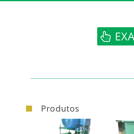
https:/
EXA
Produtos