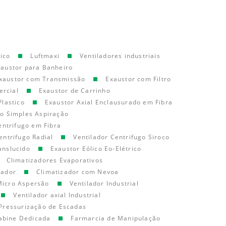
ico
Luftmaxi
Ventiladores industriais
xaustor para Banheiro
xaustor com Transmissão
Exaustor com Filtro
ercial
Exaustor de Carrinho
Plastico
Exaustor Axial Enclausurado em Fibra
go Simples Aspiração
entrifugo em Fibra
entrifugo Radial
Ventilador Centrifugo Siroco
anslucido
Exaustor Eólico Eo-Elétrico
Climatizadores Evaporativos
cador
Climatizador com Nevoa
Micro Aspersão
Ventilador Industrial
Ventilador axial Industrial
Pressurização de Escadas
abine Dedicada
Farmarcia de Manipulação