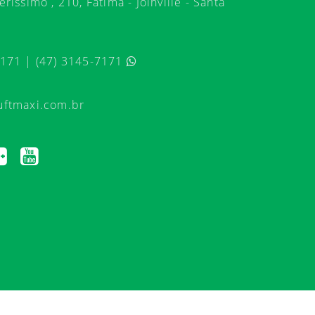
ríssimo , 210, Fátima - Joinville - Santa
7171 | (47) 3145-7171
uftmaxi.com.br