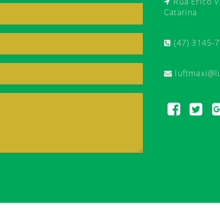
Rua Érico Ve
Catarina
(47) 3145-
luftmaxi@l