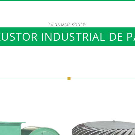
SAIBA MAIS SOBRE:
/www.luftmaxi.com.br/in
USTOR INDUSTRIAL DE 