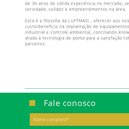
de 30 anos de sólida experiência no mercado, 
seriedade, solidez e empreendimentos na área.
Esta é a filosofia da LUFTMAXI , oferecer aos no
custo/beneficio na implantação de equipamentos
industrial e controle ambiental, conciliando kno
aliada à tecnologia de ponta para a satisfação to
parceiros.
Fale conosco