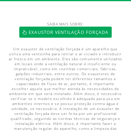
SAIBA MAIS SOBRE:
https://www.luftmaxi.com.br/index.h
EXAUSTOR VENTILAÇÃO FORÇADA
Um exaustor de ventilação forçada é um aparelho que
utiliza uma ventoinha para retirar o ar viciado e introduzir
ar fresco em um ambiente. Eles são comumente utilizados
em locais onde a ventilação natural é insuficiente ou
impraticável, como em cozinhas comerciais, fábricas,
galpões industriais, entre outros. Os exaustores de
ventilação forçada podem ter diferentes tamanhos e
capacidades de fluxo de ar, portanto, é importante
escolher aquele que melhor atenda às necessidades do
ambiente em que será instalado. Além disso, é necessário
verificar se o modelo escolhido é adequado para uso em
ambientes internos e se possui proteção contra água e
umidade, se necessário. A instalação de um exaustor de
ventilação forçada deve ser feita por um profissional
qualificado, seguindo as normas técnicas de segurança e
instalação elétrica. Além disso, é importante fazer a
manutenção regular do aparelho, como a limpeza das