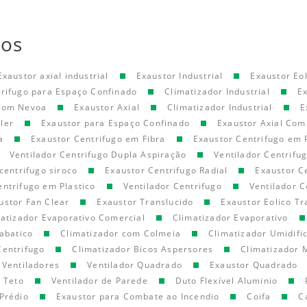
tos
Exaustor axial industrial
Exaustor Industrial
Exaustor Eol
trifugo para Espaço Confinado
Climatizador Industrial
E
 com Nevoa
Exaustor Axial
Climatizador Industrial
E
ler
Exaustor para Espaço Confinado
Exaustor Axial Com
a
Exaustor Centrifugo em Fibra
Exaustor Centrifugo em 
Ventilador Centrifugo Dupla Aspiração
Ventilador Centrifu
centrifugo siroco
Exaustor Centrifugo Radial
Exaustor C
entrifugo em Plastico
Ventilador Centrifugo
Ventilador C
ustor Fan Clear
Exaustor Translucido
Exaustor Eolico Tr
atizador Evaporativo Comercial
Climatizador Evaporativo
abatico
Climatizador com Colmeia
Climatizador Umidifi
Centrifugo
Climatizador Bicos Aspersores
Climatizador 
Ventiladores
Ventilador Quadrado
Exaustor Quadrado
e Teto
Ventilador de Parede
Duto Flexível Aluminio
Prédio
Exaustor para Combate ao Incendio
Coifa
C