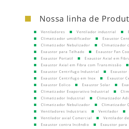
Nossa linha de Produ
Ventiladores
Ventilador industrial
Climatizador umidificador
Exaustor Cen
Climatizador Nebulizador
Climatizador
Exaustor para Telhado
Exaustor Fan Coo
Exaustor Portatil
Exaustor Axial em Fibr
Exaustor Axial em Fibra com Transmissão
Exaustor Centrifugo Industrial
Exaustor 
Exaustor Centrifugo em Inox
Exaustor C
Exaustor Eolico
Exaustor Solar
Exa
Climatizador Evaporativo Industrial
Clim
Climatizador Industrial
Climatizador Adi
Climatizador Nebulizador
Climatizador 
Ventiladores Industriais
Ventilador
Ventilador axial Comercial
Ventilador d
Exaustor contra Incêndio
Exaustor para 