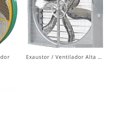
ES
MAIS INFORMAÇÕES
ador
Exaustor / Ventilador Alta Vazão
ES