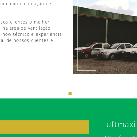
vem como uma opção de
ssos clientes o melhor
 na área de ventilação
w-how técnico e experiência
tal de nossos clientes e
Luftmaxi