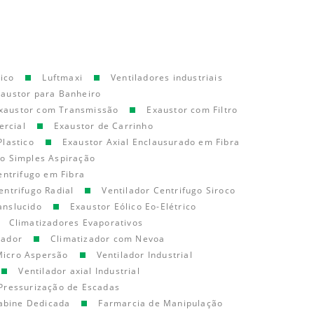
ico
Luftmaxi
Ventiladores industriais
xaustor para Banheiro
xaustor com Transmissão
Exaustor com Filtro
ercial
Exaustor de Carrinho
Plastico
Exaustor Axial Enclausurado em Fibra
go Simples Aspiração
entrifugo em Fibra
entrifugo Radial
Ventilador Centrifugo Siroco
anslucido
Exaustor Eólico Eo-Elétrico
Climatizadores Evaporativos
cador
Climatizador com Nevoa
Micro Aspersão
Ventilador Industrial
Ventilador axial Industrial
Pressurização de Escadas
abine Dedicada
Farmarcia de Manipulação