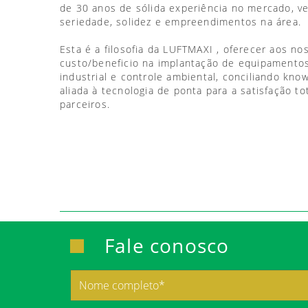
de 30 anos de sólida experiência no mercado, 
seriedade, solidez e empreendimentos na área.
Esta é a filosofia da LUFTMAXI , oferecer aos no
custo/beneficio na implantação de equipamentos
industrial e controle ambiental, conciliando kno
aliada à tecnologia de ponta para a satisfação to
parceiros.
Fale conosco