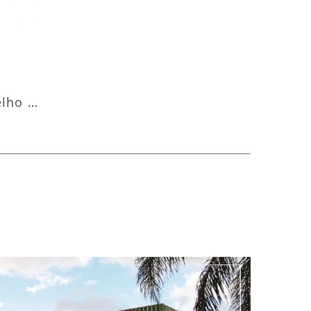
Aquecedor Infravermelho Pedestal Luft-20000