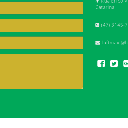
Rua Érico Ve
Catarina
(47) 3145-
luftmaxi@l