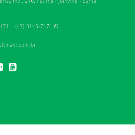
ríssimo , 210, Fátima - Joinville - Santa
7171 | (47) 3145-7171
uftmaxi.com.br