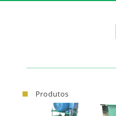
https:/
Produtos