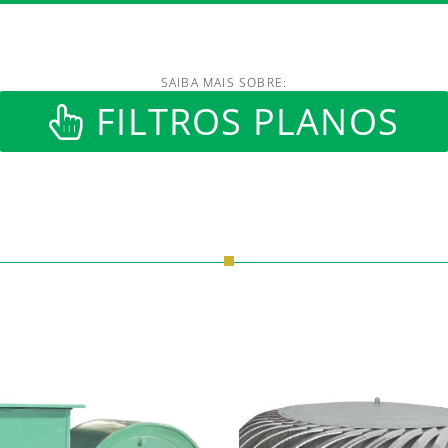
SAIBA MAIS SOBRE:
/www.luftmaxi.com.br/in
FILTROS PLANOS