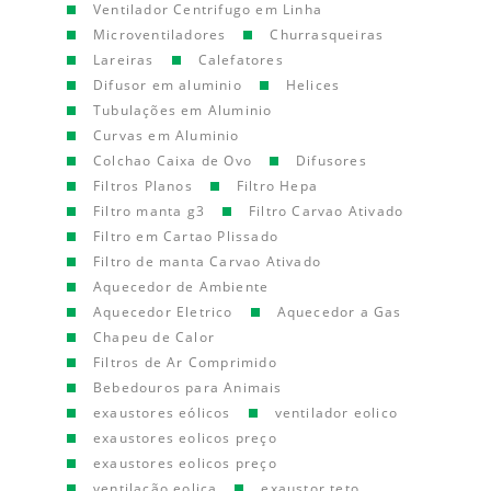
Ventilador Centrifugo em Linha
Microventiladores
Churrasqueiras
Lareiras
Calefatores
Difusor em aluminio
Helices
Tubulações em Aluminio
Curvas em Aluminio
Colchao Caixa de Ovo
Difusores
Filtros Planos
Filtro Hepa
Filtro manta g3
Filtro Carvao Ativado
Filtro em Cartao Plissado
Filtro de manta Carvao Ativado
Aquecedor de Ambiente
Aquecedor Eletrico
Aquecedor a Gas
Chapeu de Calor
Filtros de Ar Comprimido
Bebedouros para Animais
exaustores eólicos
ventilador eolico
exaustores eolicos preço
exaustores eolicos preço
ventilação eolica
exaustor teto