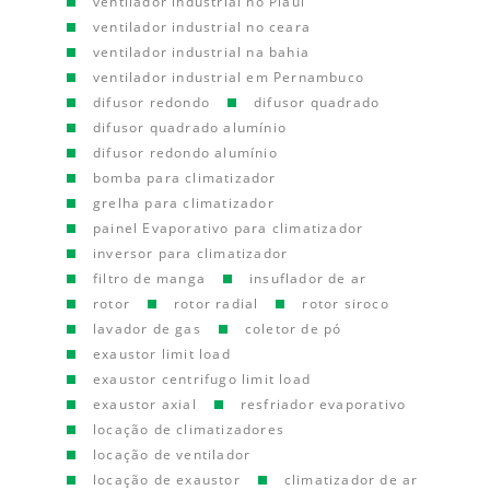
ventilador industrial no Piauí
ventilador industrial no ceara
ventilador industrial na bahia
ventilador industrial em Pernambuco
difusor redondo
difusor quadrado
difusor quadrado alumínio
difusor redondo alumínio
bomba para climatizador
grelha para climatizador
painel Evaporativo para climatizador
inversor para climatizador
filtro de manga
insuflador de ar
rotor
rotor radial
rotor siroco
lavador de gas
coletor de pó
exaustor limit load
exaustor centrifugo limit load
exaustor axial
resfriador evaporativo
locação de climatizadores
locação de ventilador
locação de exaustor
climatizador de ar