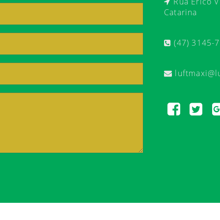
Rua Érico Ve
Catarina
(47) 3145-
luftmaxi@l