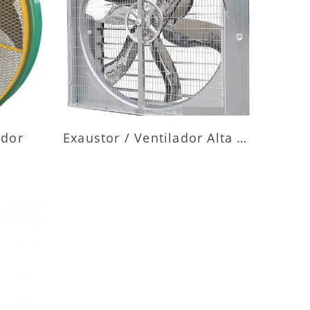
ES
MAIS INFORMAÇÕES
ador
Exaustor / Ventilador Alta Vazão
ES