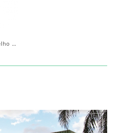
Aquecedor Infravermelho Pedestal Luft-20000