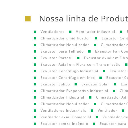
Nossa linha de Produ
Ventiladores
Ventilador industrial
Climatizador umidificador
Exaustor Cen
Climatizador Nebulizador
Climatizador
Exaustor para Telhado
Exaustor Fan Coo
Exaustor Portatil
Exaustor Axial em Fibr
Exaustor Axial em Fibra com Transmissão
Exaustor Centrifugo Industrial
Exaustor 
Exaustor Centrifugo em Inox
Exaustor C
Exaustor Eolico
Exaustor Solar
Exa
Climatizador Evaporativo Industrial
Clim
Climatizador Industrial
Climatizador Adi
Climatizador Nebulizador
Climatizador 
Ventiladores Industriais
Ventilador
Ventilador axial Comercial
Ventilador d
Exaustor contra Incêndio
Exaustor para 