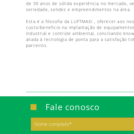
de 30 anos de sólida experiência no mercado, 
seriedade, solidez e empreendimentos na área.
Esta é a filosofia da LUFTMAXI , oferecer aos no
custo/beneficio na implantação de equipamentos
industrial e controle ambiental, conciliando kno
aliada à tecnologia de ponta para a satisfação to
parceiros.
Fale conosco