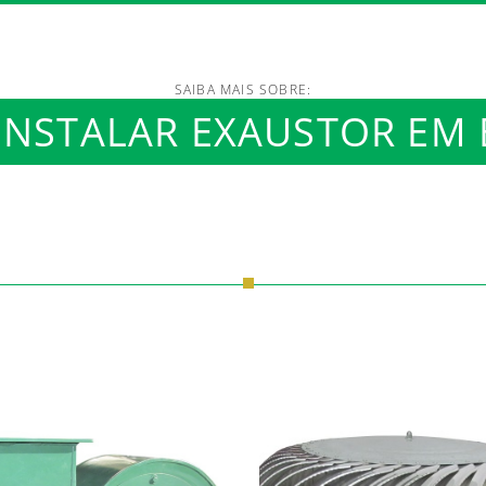
SAIBA MAIS SOBRE:
/www.luftmaxi.com.br/in
NSTALAR EXAUSTOR EM