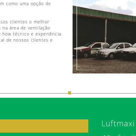
vem como uma opção de
ssos clientes o melhor
 na área de ventilação
w-how técnico e experiência
tal de nossos clientes e
Luftmaxi