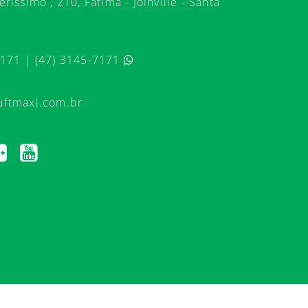
ríssimo , 210, Fátima - Joinville - Santa
7171 | (47) 3145-7171
uftmaxi.com.br