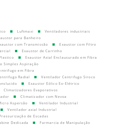
ico
Luftmaxi
Ventiladores industriais
xaustor para Banheiro
xaustor com Transmissão
Exaustor com Filtro
ercial
Exaustor de Carrinho
Plastico
Exaustor Axial Enclausurado em Fibra
go Simples Aspiração
entrifugo em Fibra
entrifugo Radial
Ventilador Centrifugo Siroco
anslucido
Exaustor Eólico Eo-Elétrico
Climatizadores Evaporativos
cador
Climatizador com Nevoa
Micro Aspersão
Ventilador Industrial
Ventilador axial Industrial
Pressurização de Escadas
abine Dedicada
Farmarcia de Manipulação