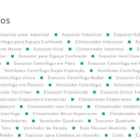
tos
Exaustor axial industrial
Exaustor Industrial
Exaustor Eol
trifugo para Espaço Confinado
Climatizador Industrial
E
 com Nevoa
Exaustor Axial
Climatizador Industrial
E
ler
Exaustor para Espaço Confinado
Exaustor Axial Com
a
Exaustor Centrifugo em Fibra
Exaustor Centrifugo em 
Ventilador Centrifugo Dupla Aspiração
Ventilador Centrifu
centrifugo siroco
Exaustor Centrifugo Radial
Exaustor C
entrifugo em Plastico
Ventilador Centrifugo
Ventilador C
ustor Fan Clear
Exaustor Translucido
Exaustor Eolico Tr
atizador Evaporativo Comercial
Climatizador Evaporativo
abatico
Climatizador com Colmeia
Climatizador Umidifi
Centrifugo
Climatizador Bicos Aspersores
Climatizador 
Ventiladores
Ventilador Quadrado
Exaustor Quadrado
e Teto
Ventilador de Parede
Duto Flexível Aluminio
Prédio
Exaustor para Combate ao Incendio
Coifa
C