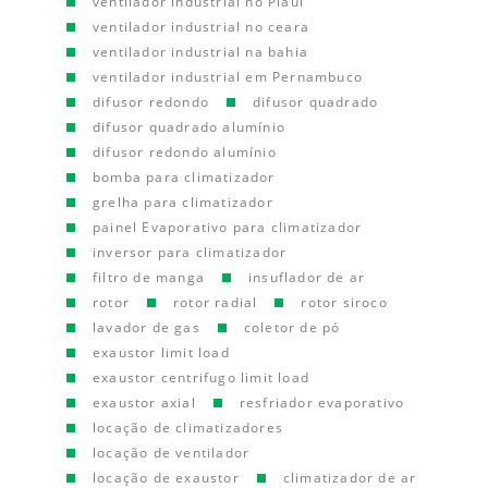
ventilador industrial no Piauí
ventilador industrial no ceara
ventilador industrial na bahia
ventilador industrial em Pernambuco
difusor redondo
difusor quadrado
difusor quadrado alumínio
difusor redondo alumínio
bomba para climatizador
grelha para climatizador
painel Evaporativo para climatizador
inversor para climatizador
filtro de manga
insuflador de ar
rotor
rotor radial
rotor siroco
lavador de gas
coletor de pó
exaustor limit load
exaustor centrifugo limit load
exaustor axial
resfriador evaporativo
locação de climatizadores
locação de ventilador
locação de exaustor
climatizador de ar