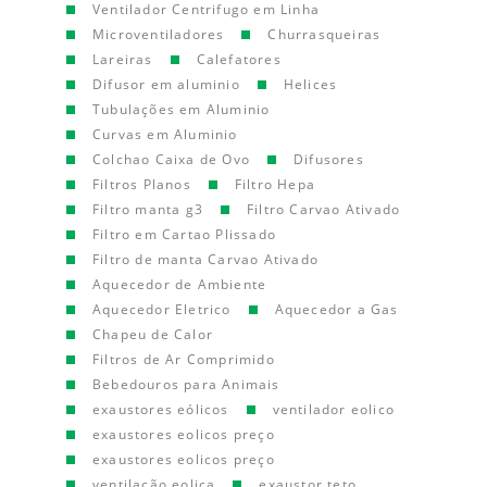
Ventilador Centrifugo em Linha
Microventiladores
Churrasqueiras
Lareiras
Calefatores
Difusor em aluminio
Helices
Tubulações em Aluminio
Curvas em Aluminio
Colchao Caixa de Ovo
Difusores
Filtros Planos
Filtro Hepa
Filtro manta g3
Filtro Carvao Ativado
Filtro em Cartao Plissado
Filtro de manta Carvao Ativado
Aquecedor de Ambiente
Aquecedor Eletrico
Aquecedor a Gas
Chapeu de Calor
Filtros de Ar Comprimido
Bebedouros para Animais
exaustores eólicos
ventilador eolico
exaustores eolicos preço
exaustores eolicos preço
ventilação eolica
exaustor teto