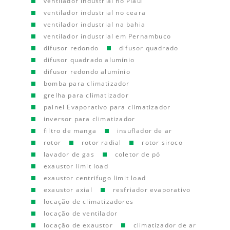
ventilador industrial no Piauí
ventilador industrial no ceara
ventilador industrial na bahia
ventilador industrial em Pernambuco
difusor redondo
difusor quadrado
difusor quadrado alumínio
difusor redondo alumínio
bomba para climatizador
grelha para climatizador
painel Evaporativo para climatizador
inversor para climatizador
filtro de manga
insuflador de ar
rotor
rotor radial
rotor siroco
lavador de gas
coletor de pó
exaustor limit load
exaustor centrifugo limit load
exaustor axial
resfriador evaporativo
locação de climatizadores
locação de ventilador
locação de exaustor
climatizador de ar