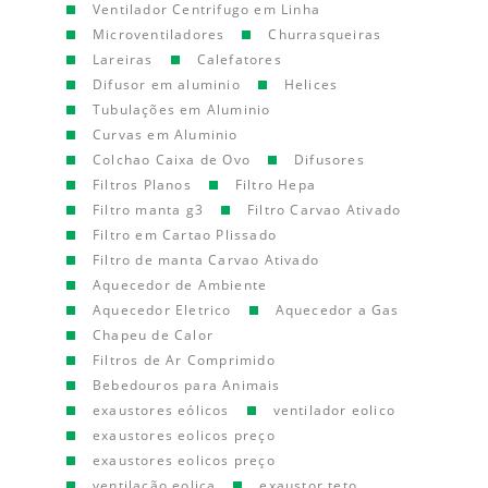
Ventilador Centrifugo em Linha
Microventiladores
Churrasqueiras
Lareiras
Calefatores
Difusor em aluminio
Helices
Tubulações em Aluminio
Curvas em Aluminio
Colchao Caixa de Ovo
Difusores
Filtros Planos
Filtro Hepa
Filtro manta g3
Filtro Carvao Ativado
Filtro em Cartao Plissado
Filtro de manta Carvao Ativado
Aquecedor de Ambiente
Aquecedor Eletrico
Aquecedor a Gas
Chapeu de Calor
Filtros de Ar Comprimido
Bebedouros para Animais
exaustores eólicos
ventilador eolico
exaustores eolicos preço
exaustores eolicos preço
ventilação eolica
exaustor teto