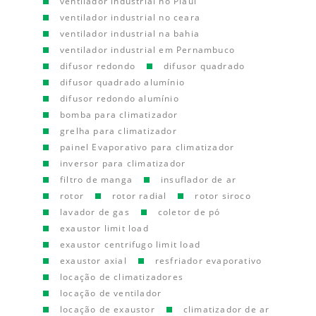
ventilador industrial no Piauí
ventilador industrial no ceara
ventilador industrial na bahia
ventilador industrial em Pernambuco
difusor redondo
difusor quadrado
difusor quadrado alumínio
difusor redondo alumínio
bomba para climatizador
grelha para climatizador
painel Evaporativo para climatizador
inversor para climatizador
filtro de manga
insuflador de ar
rotor
rotor radial
rotor siroco
lavador de gas
coletor de pó
exaustor limit load
exaustor centrifugo limit load
exaustor axial
resfriador evaporativo
locação de climatizadores
locação de ventilador
locação de exaustor
climatizador de ar