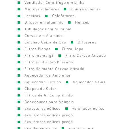
Ventilador Centrifugo em Linha
Microventiladores
Churrasqueiras
Lareiras
Calefatores
Difusor em aluminio
Helices
Tubulações em Aluminio
Curvas em Aluminio
Colchao Caixa de Ovo
Difusores
Filtros Planos
Filtro Hepa
Filtro manta g3
Filtro Carvao Ativado
Filtro em Cartao Plissado
Filtro de manta Carvao Ativado
Aquecedor de Ambiente
Aquecedor Eletrico
Aquecedor a Gas
Chapeu de Calor
Filtros de Ar Comprimido
Bebedouros para Animais
exaustores eólicos
ventilador eolico
exaustores eolicos preço
exaustores eolicos preço
ventilação eolica
exaustor teto