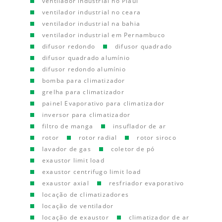
ventilador industrial no Piauí
ventilador industrial no ceara
ventilador industrial na bahia
ventilador industrial em Pernambuco
difusor redondo
difusor quadrado
difusor quadrado alumínio
difusor redondo alumínio
bomba para climatizador
grelha para climatizador
painel Evaporativo para climatizador
inversor para climatizador
filtro de manga
insuflador de ar
rotor
rotor radial
rotor siroco
lavador de gas
coletor de pó
exaustor limit load
exaustor centrifugo limit load
exaustor axial
resfriador evaporativo
locação de climatizadores
locação de ventilador
locação de exaustor
climatizador de ar