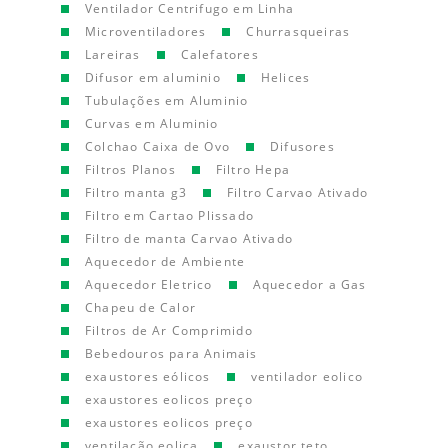
Ventilador Centrifugo em Linha
Microventiladores
Churrasqueiras
Lareiras
Calefatores
Difusor em aluminio
Helices
Tubulações em Aluminio
Curvas em Aluminio
Colchao Caixa de Ovo
Difusores
Filtros Planos
Filtro Hepa
Filtro manta g3
Filtro Carvao Ativado
Filtro em Cartao Plissado
Filtro de manta Carvao Ativado
Aquecedor de Ambiente
Aquecedor Eletrico
Aquecedor a Gas
Chapeu de Calor
Filtros de Ar Comprimido
Bebedouros para Animais
exaustores eólicos
ventilador eolico
exaustores eolicos preço
exaustores eolicos preço
ventilação eolica
exaustor teto