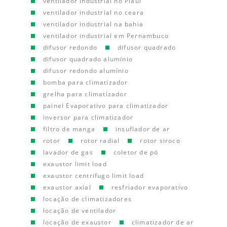
ventilador industrial no Piauí
ventilador industrial no ceara
ventilador industrial na bahia
ventilador industrial em Pernambuco
difusor redondo
difusor quadrado
difusor quadrado alumínio
difusor redondo alumínio
bomba para climatizador
grelha para climatizador
painel Evaporativo para climatizador
inversor para climatizador
filtro de manga
insuflador de ar
rotor
rotor radial
rotor siroco
lavador de gas
coletor de pó
exaustor limit load
exaustor centrifugo limit load
exaustor axial
resfriador evaporativo
locação de climatizadores
locação de ventilador
locação de exaustor
climatizador de ar