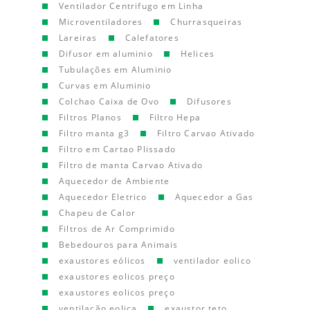
Ventilador Centrifugo em Linha
Microventiladores
Churrasqueiras
Lareiras
Calefatores
Difusor em aluminio
Helices
Tubulações em Aluminio
Curvas em Aluminio
Colchao Caixa de Ovo
Difusores
Filtros Planos
Filtro Hepa
Filtro manta g3
Filtro Carvao Ativado
Filtro em Cartao Plissado
Filtro de manta Carvao Ativado
Aquecedor de Ambiente
Aquecedor Eletrico
Aquecedor a Gas
Chapeu de Calor
Filtros de Ar Comprimido
Bebedouros para Animais
exaustores eólicos
ventilador eolico
exaustores eolicos preço
exaustores eolicos preço
ventilação eolica
exaustor teto