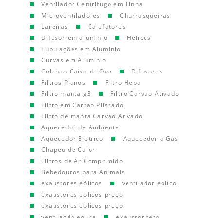
Ventilador Centrifugo em Linha
Microventiladores
Churrasqueiras
Lareiras
Calefatores
Difusor em aluminio
Helices
Tubulações em Aluminio
Curvas em Aluminio
Colchao Caixa de Ovo
Difusores
Filtros Planos
Filtro Hepa
Filtro manta g3
Filtro Carvao Ativado
Filtro em Cartao Plissado
Filtro de manta Carvao Ativado
Aquecedor de Ambiente
Aquecedor Eletrico
Aquecedor a Gas
Chapeu de Calor
Filtros de Ar Comprimido
Bebedouros para Animais
exaustores eólicos
ventilador eolico
exaustores eolicos preço
exaustores eolicos preço
ventilação eolica
exaustor teto