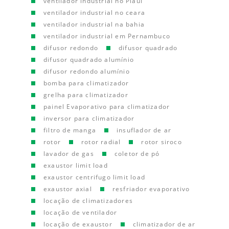
ventilador industrial no Piauí
ventilador industrial no ceara
ventilador industrial na bahia
ventilador industrial em Pernambuco
difusor redondo
difusor quadrado
difusor quadrado alumínio
difusor redondo alumínio
bomba para climatizador
grelha para climatizador
painel Evaporativo para climatizador
inversor para climatizador
filtro de manga
insuflador de ar
rotor
rotor radial
rotor siroco
lavador de gas
coletor de pó
exaustor limit load
exaustor centrifugo limit load
exaustor axial
resfriador evaporativo
locação de climatizadores
locação de ventilador
locação de exaustor
climatizador de ar