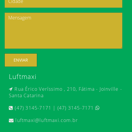
ENVIAR
Luftmaxi
Rua Érico Veríssimo , 210, Fátima - Joinville -
Santa Catarina
(47) 3145-7171 | (47) 3145-7171
luftmaxi@luftmaxi.com.br