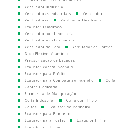
Climatizador Micro Aspersão
Ventilador Industrial
Ventiladores Industriais
Ventilador
Ventiladores
Ventilador Quadrado
Exaustor Quadrado
Ventilador axial Industrial
Ventilador axial Comercial
Ventilador de Teto
Ventilador de Parede
Duto Flexível Aluminio
Pressurização de Escadas
Exaustor contra Incêndio
Exaustor para Prédio
Exaustor para Combate ao Incendio
Coifa
Cabine Dedicada
Farmarcia de Manipulação
Coifa Industrial
Coifa com Filtro
Coifas
Exaustor de Banheiro
Exaustor para Banheiro
Exaustor para Toalet
Exaustor Inline
Exaustor em Linha