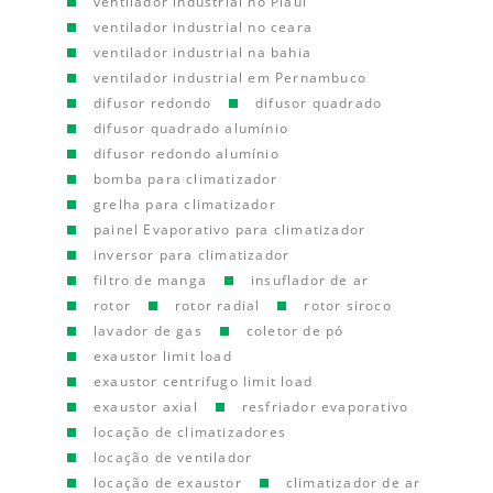
ventilador industrial no Piauí
ventilador industrial no ceara
ventilador industrial na bahia
ventilador industrial em Pernambuco
difusor redondo
difusor quadrado
difusor quadrado alumínio
difusor redondo alumínio
bomba para climatizador
grelha para climatizador
painel Evaporativo para climatizador
inversor para climatizador
filtro de manga
insuflador de ar
rotor
rotor radial
rotor siroco
lavador de gas
coletor de pó
exaustor limit load
exaustor centrifugo limit load
exaustor axial
resfriador evaporativo
locação de climatizadores
locação de ventilador
locação de exaustor
climatizador de ar