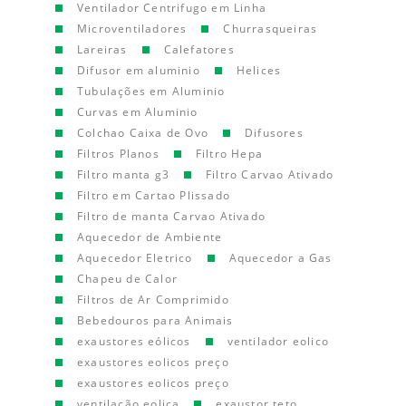
Ventilador Centrifugo em Linha
Microventiladores
Churrasqueiras
Lareiras
Calefatores
Difusor em aluminio
Helices
Tubulações em Aluminio
Curvas em Aluminio
Colchao Caixa de Ovo
Difusores
Filtros Planos
Filtro Hepa
Filtro manta g3
Filtro Carvao Ativado
Filtro em Cartao Plissado
Filtro de manta Carvao Ativado
Aquecedor de Ambiente
Aquecedor Eletrico
Aquecedor a Gas
Chapeu de Calor
Filtros de Ar Comprimido
Bebedouros para Animais
exaustores eólicos
ventilador eolico
exaustores eolicos preço
exaustores eolicos preço
ventilação eolica
exaustor teto