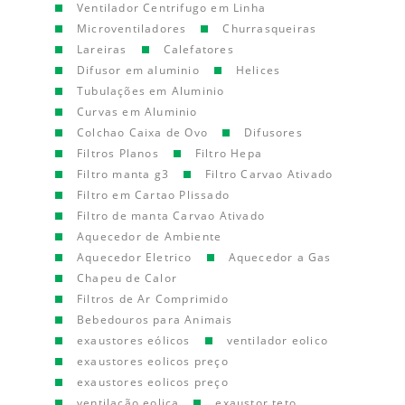
Ventilador Centrifugo em Linha
Microventiladores
Churrasqueiras
Lareiras
Calefatores
Difusor em aluminio
Helices
Tubulações em Aluminio
Curvas em Aluminio
Colchao Caixa de Ovo
Difusores
Filtros Planos
Filtro Hepa
Filtro manta g3
Filtro Carvao Ativado
Filtro em Cartao Plissado
Filtro de manta Carvao Ativado
Aquecedor de Ambiente
Aquecedor Eletrico
Aquecedor a Gas
Chapeu de Calor
Filtros de Ar Comprimido
Bebedouros para Animais
exaustores eólicos
ventilador eolico
exaustores eolicos preço
exaustores eolicos preço
ventilação eolica
exaustor teto