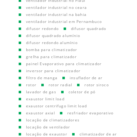
ventilador industrial no Piauí
ventilador industrial no ceara
ventilador industrial na bahia
ventilador industrial em Pernambuco
difusor redondo
difusor quadrado
difusor quadrado alumínio
difusor redondo alumínio
bomba para climatizador
grelha para climatizador
painel Evaporativo para climatizador
inversor para climatizador
filtro de manga
insuflador de ar
rotor
rotor radial
rotor siroco
lavador de gas
coletor de pó
exaustor limit load
exaustor centrifugo limit load
exaustor axial
resfriador evaporativo
locação de climatizadores
locação de ventilador
locação de exaustor
climatizador de ar