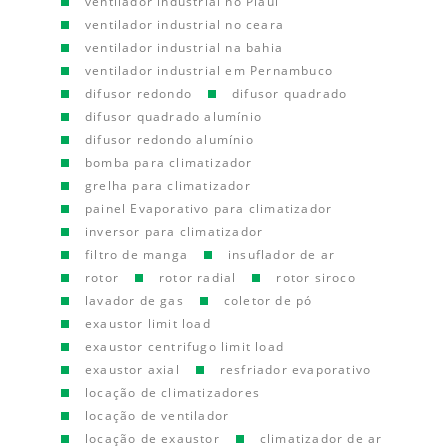
ventilador industrial no Piauí
ventilador industrial no ceara
ventilador industrial na bahia
ventilador industrial em Pernambuco
difusor redondo
difusor quadrado
difusor quadrado alumínio
difusor redondo alumínio
bomba para climatizador
grelha para climatizador
painel Evaporativo para climatizador
inversor para climatizador
filtro de manga
insuflador de ar
rotor
rotor radial
rotor siroco
lavador de gas
coletor de pó
exaustor limit load
exaustor centrifugo limit load
exaustor axial
resfriador evaporativo
locação de climatizadores
locação de ventilador
locação de exaustor
climatizador de ar