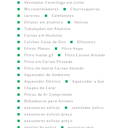
Ventilador Centrifugo em Linha
Microventiladores
Churrasqueiras
Lareiras
Calefatores
Difusor em aluminio
Helices
Tubulações em Aluminio
Curvas em Aluminio
Colchao Caixa de Ovo
Difusores
Filtros Planos
Filtro Hepa
Filtro manta g3
Filtro Carvao Ativado
Filtro em Cartao Plissado
Filtro de manta Carvao Ativado
Aquecedor de Ambiente
Aquecedor Eletrico
Aquecedor a Gas
Chapeu de Calor
Filtros de Ar Comprimido
Bebedouros para Animais
exaustores eólicos
ventilador eolico
exaustores eolicos preço
exaustores eolicos preço
ventilação eolica
exaustor teto