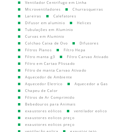
Ventilador Centrifugo em Linha
Microventiladores
Churrasqueiras
Lareiras
Calefatores
Difusor em aluminio
Helices
Tubulações em Aluminio
Curvas em Aluminio
Colchao Caixa de Ovo
Difusores
Filtros Planos
Filtro Hepa
Filtro manta g3
Filtro Carvao Ativado
Filtro em Cartao Plissado
Filtro de manta Carvao Ativado
Aquecedor de Ambiente
Aquecedor Eletrico
Aquecedor a Gas
Chapeu de Calor
Filtros de Ar Comprimido
Bebedouros para Animais
exaustores eólicos
ventilador eolico
exaustores eolicos preço
exaustores eolicos preço
ventilação eolica
exaustor teto