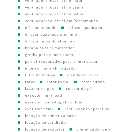
ventilador industrial no Piauí
ventilador industrial no ceara
ventilador industrial na bahia
ventilador industrial em Pernambuco
difusor redondo
difusor quadrado
difusor quadrado alumínio
difusor redondo alumínio
bomba para climatizador
grelha para climatizador
painel Evaporativo para climatizador
inversor para climatizador
filtro de manga
insuflador de ar
rotor
rotor radial
rotor siroco
lavador de gas
coletor de pó
exaustor limit load
exaustor centrifugo limit load
exaustor axial
resfriador evaporativo
locação de climatizadores
locação de ventilador
locação de exaustor
climatizador de ar